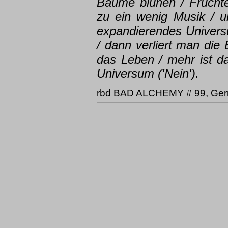
Bäume blühen / Früchte
zu ein wenig Musik / u
expandierendes Universu
/ dann verliert man die 
das Leben / mehr ist da
Universum ('Nein').
rbd BAD ALCHEMY # 99, Ge