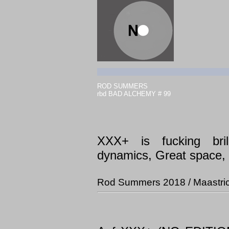
ROD SUMMERS
rbd BAD ALCHEMY # 99
XXX+ is fucking brill
dynamics, Great space, 
Rod Summers 2018 / Maastric