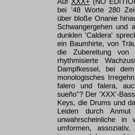
Auf
XXX+
(NO EDITION
bei '48 Worte 280 Zei
über bloße Onanie hin
Schwangergehen und a
dunklen 'Caldera' sprec
ein Baumhirte, von Trä
die Zubereitung von
rhythmisierte Wachzu
Dampfkessel, bei dem 
monologisches Irregehn 
falero und falera, au
sueño"? Der 'XXX'-Bass 
Keys, die Drums und da
Leiden durch Anmut 
unwahrscheinliche in 
umformen, assoziativ,