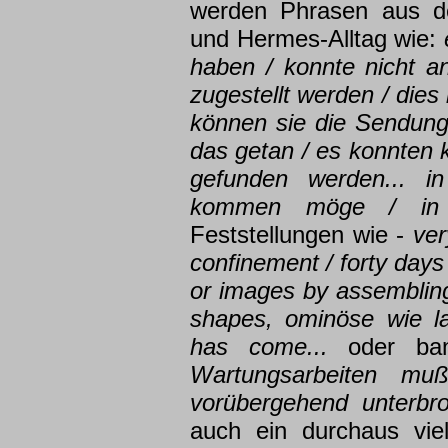
werden Phrasen aus d
und Hermes-Alltag wie:
haben / konnte nicht 
zugestellt werden / dies 
können sie die Sendung
das getan / es konnten 
gefunden werden... i
kommen möge / in E
Feststellungen wie -
very
confinement / forty day
or images by assembling 
shapes, ominöse wie l
has come...
oder ba
Wartungsarbeiten muß
vorübergehend unterbr
auch ein durchaus vie