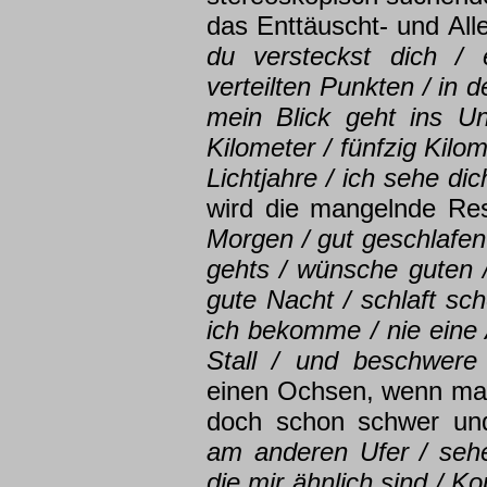
das Enttäuscht- und All
du versteckst dich / e
verteilten Punkten / in d
mein Blick geht ins Un
Kilometer / fünfzig Kilo
Lichtjahre / ich sehe dic
wird die mangelnde Re
Morgen / gut geschlafen
gehts / wünsche guten 
gute Nacht / schlaft sc
ich bekomme / nie eine 
Stall / und beschwer
einen Ochsen, wenn man 
doch schon schwer un
am anderen Ufer / seh
die mir ähnlich sind / K