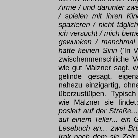
Arme / und darunter zwei
/ spielen mit ihren Ki
spazieren / nicht tägli
ich versucht / mich bem
gewunken / manchmal a
hatte keinen Sinn
('In 
zwischenmenschliche V
wie gut Mälzner sagt, w
gelinde gesagt, eigen
nahezu einzigartig, ohn
überzustülpen. Typisch
wie Mälzner sie finde
posiert auf der Straße..
auf einem Teller... ein 
Lesebuch an... zwei Br
Irak nach dem sie Zeit 