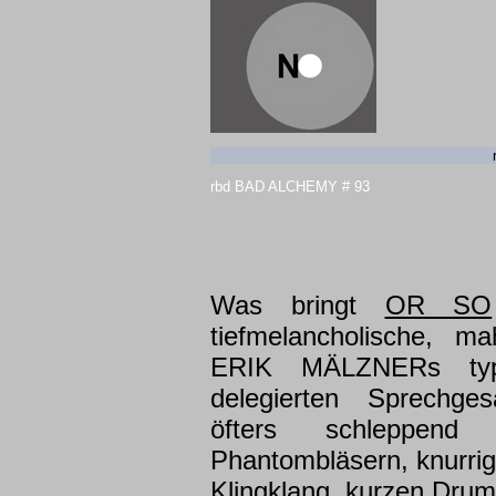
rbd BAD ALCHEMY # 93
Was bringt
OR SO
tiefmelancholische, ma
ERIK MÄLZNERs typ
delegierten Sprechges
öfters schleppend
Phantombläsern, knurr
Klingklang, kurzen Dru