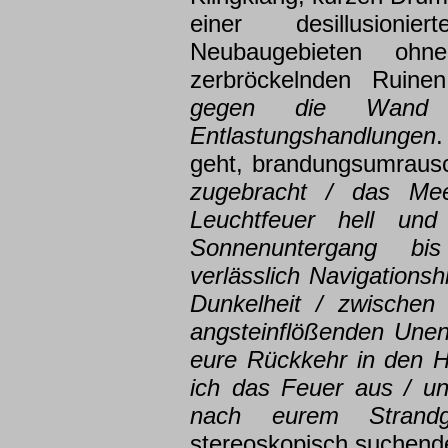
einer desillusionie
Neubaugebieten ohn
zerbröckelnden Ruine
gegen die Wand 
Entlastungshandlungen
.
geht, brandungsumraus
zugebracht / das Me
Leuchtfeuer hell un
Sonnenuntergang bi
verlässlich Navigationsh
Dunkelheit / zwischen
angsteinflößenden Unen
eure Rückkehr in den H
ich das Feuer aus / u
nach eurem Strandg
stereoskopisch suchende